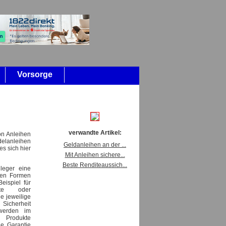
Vorsorge
verwandte Artikel:
von Anleihen
elanleihen
Geldanleihen an der ...
s sich hier
Mit Anleihen sichere...
Beste Renditeaussich...
nleger eine
nen Formen
eispiel für
ikate oder
ie jeweilige
 Sicherheit
werden im
n Produkte
ie Garantie