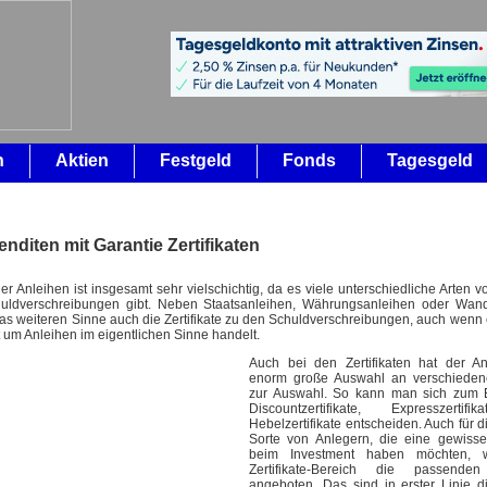
n
Aktien
Festgeld
Fonds
Tagesgeld
nditen mit Garantie Zertifikaten
er Anleihen ist insgesamt sehr vielschichtig, da es viele unterschiedliche Arten 
uldverschreibungen gibt. Neben Staatsanleihen, Währungsanleihen oder Wand
as weiteren Sinne auch die Zertifikate zu den Schuldverschreibungen, auch wenn e
ht um Anleihen im eigentlichen Sinne handelt.
Auch bei den Zertifikaten hat der A
enorm große Auswahl an verschiede
zur Auswahl. So kann man sich zum B
Discountzertifikate, Expresszertif
Hebelzertifikate entscheiden. Auch für d
Sorte von Anlegern, die eine gewisse
beim Investment haben möchten, 
Zertifikate-Bereich die passende
angeboten. Das sind in erster Linie d