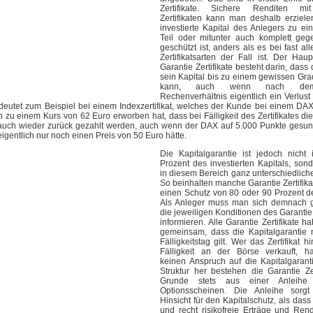
Zertifikate. Sichere Renditen mi
Zertifikaten kann man deshalb erziele
investierte Kapital des Anlegers zu e
Teil oder mitunter auch komplett geg
geschützt ist, anders als es bei fast al
Zertifikatsarten der Fall ist. Der Haup
Garantie Zertifikate besteht darin, dass
sein Kapital bis zu einem gewissen Grad
kann, auch wenn nach dem
Rechenverhältnis eigentlich ein Verlust
deutet zum Beispiel bei einem Indexzertifikat, welches der Kunde bei einem DA
 zu einem Kurs von 62 Euro erworben hat, dass bei Fälligkeit des Zertifikates di
t auch wieder zurück gezahlt werden, auch wenn der DAX auf 5.000 Punkte gesun
 eigentlich nur noch einen Preis von 50 Euro hätte.
Die Kapitalgarantie ist jedoch nich
Prozent des investierten Kapitals, sond
in diesem Bereich ganz unterschiedliche
So beinhalten manche Garantie Zertifika
einen Schutz von 80 oder 90 Prozent de
Als Anleger muss man sich demnach 
die jeweiligen Konditionen des Garantie 
informieren. Alle Garantie Zertifikate 
gemeinsam, dass die Kapitalgarantie 
Fälligkeitstag gilt. Wer das Zertifikat 
Fälligkeit an der Börse verkauft, ha
keinen Anspruch auf die Kapitalgarant
Struktur her bestehen die Garantie Zer
Grunde stets aus einer Anleih
Optionsscheinen. Die Anleihe sorgt
Hinsicht für den Kapitalschutz, als dass 
und recht risikofreie Erträge und Rendi