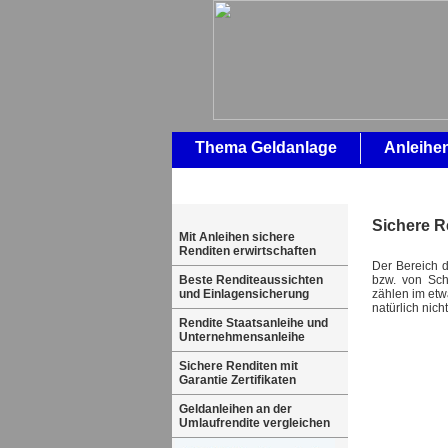
Thema Geldanlage
Anleihe
Sichere Re
Mit Anleihen sichere
Renditen erwirtschaften
Der Bereich d
bzw. von Sch
Beste Renditeaussichten
zählen im etw
und Einlagensicherung
natürlich nic
Rendite Staatsanleihe und
Unternehmensanleihe
Sichere Renditen mit
Garantie Zertifikaten
Geldanleihen an der
Umlaufrendite vergleichen