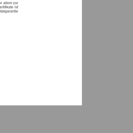
r allem zur
tifikate ist
talgarantie