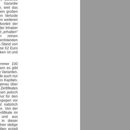
t Garantie
n, weil das
inem großen
en Verluste
len weiteren
tvorteil der
 der Inhaber
 „erhalten“
 reinen
 entstanden
X-Stand von
ese 62 Euro
ken ist und
t immer 100
ern es gibt
 Varianten.
te auch nur
s Kapitals.
genau über
Zertifikates
haben jedoch
nur für den
hingegen vor
t natürlich
ie. Von der
tifikate im
e und aus
 in dieser
hier stetige
ten erzielt